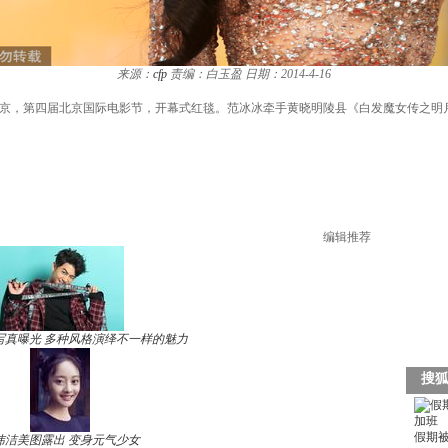
来源：
cfp
责编：白玉盈
日期：2014-4-16
日，北京，第四届北京国际电影节，开幕式红毯。范冰冰牵手黄晓明陵县《白发魔女传之
编辑推荐
写真曝光 多种风格演绎不一样的魅力
玮洁美图露出 变身元气少女