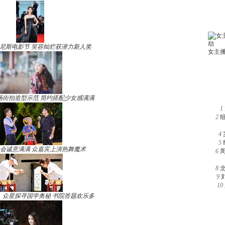
尼斯电影节 笑容灿烂获潜力新人奖
场街拍造型示范 简约搭配少女感满满
1
2
4
5
晚会诚意满满 众嘉宾上演热舞魔术
6
8
9
10
》众星探寻国学奥秘 书院答题欢乐多