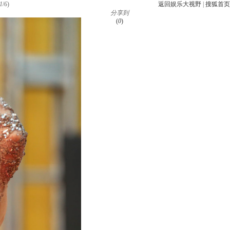
1
/
6
)
返回娱乐大视野
|
搜狐首页
分享到
(
0
)