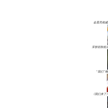
金晨亮相威
宋轶初秋机
“我们”
《我们来了