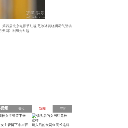
第四届北京电影节红毯 范冰冰黄晓明霸气登场
明月天国》剧组走红毯