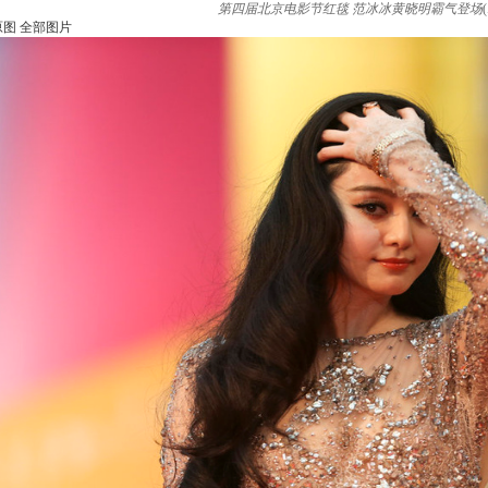
第四届北京电影节红毯 范冰冰黄晓明霸气登场
(
原图
全部图片