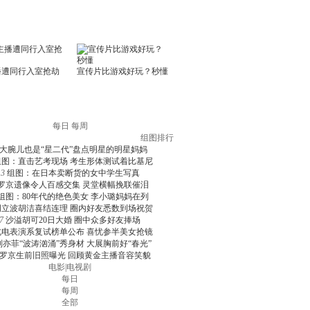
每日
每周
组图排行
大腕儿也是“星二代”盘点明星的明星妈妈
组图：直击艺考现场 考生形体测试着比基尼
3
组图：在日本卖断货的女中学生写真
罗京遗像令人百感交集 灵堂横幅挽联催泪
组图：80年代的绝色美女 李小璐妈妈在列
周立波胡洁喜结连理 圈内好友悉数到场祝贺
7
沙溢胡可20日大婚 圈中众多好友捧场
北电表演系复试榜单公布 喜忧参半美女抢镜
刘亦菲“波涛汹涌”秀身材 大展胸前好“春光”
罗京生前旧照曝光 回顾黄金主播音容笑貌
电影
|
电视剧
每日
每周
全部