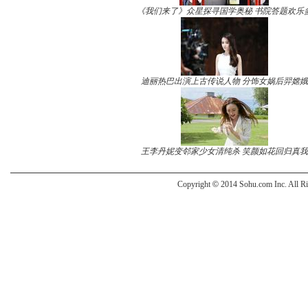
《我们来了》众星探寻国学奥秘 书院答题欢乐
迪丽热巴出演上古传说人物 分饰女娲后羿嫦娥
王李丹妮变邻家少女清纯杀 笑颜如花回归真我
Copyright
©
2014 Sohu.com Inc. All