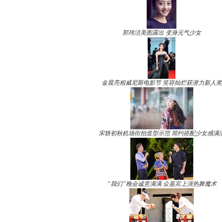
郭玮洁美图露出 变身元气少女
金晨亮相威尼斯电影节 笑容灿烂获潜力新人奖
宋轶初秋机场街拍造型示范 简约搭配少女感满
“我们”晚会诚意满满 众嘉宾上演热舞魔术