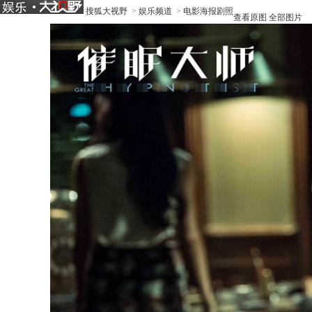
搜狐大视野
>
娱乐频道
>
电影海报剧照
查看原图
全部图片