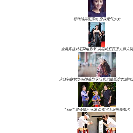
郭玮洁美图露出 变身元气少女
金晨亮相威尼斯电影节 笑容灿烂获潜力新人奖
宋轶初秋机场街拍造型示范 简约搭配少女感满
“我们”晚会诚意满满 众嘉宾上演热舞魔术