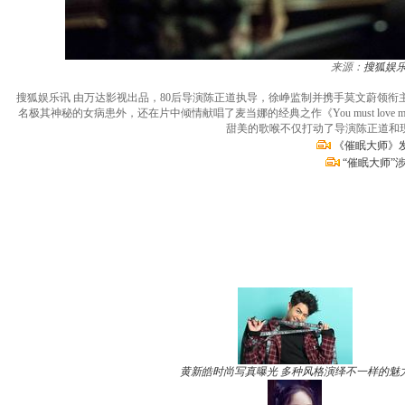
来源：
搜狐娱
搜狐娱乐讯 由万达影视出品，80后导演陈正道执导，徐峥监制并携手莫文蔚领衔
名极其神秘的女病患外，还在片中倾情献唱了麦当娜的经典之作《You must lo
甜美的歌喉不仅打动了导演陈正道和
《催眠大师》
“催眠大师”
黄新皓时尚写真曝光 多种风格演绎不一样的魅