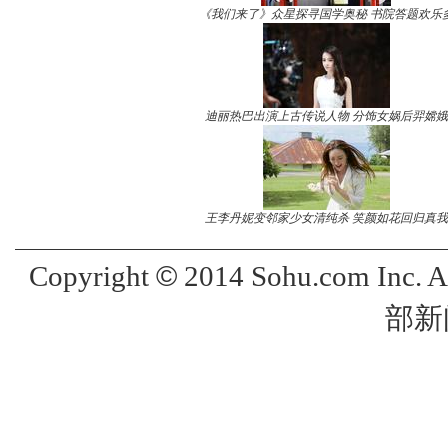
《我们来了》众星探寻国学奥秘 书院答题欢乐
迪丽热巴出演上古传说人物 分饰女娲后羿嫦娥
王李丹妮变邻家少女清纯杀 笑颜如花回归真我
©
Copyright
2014 Sohu.com Inc. 
部新