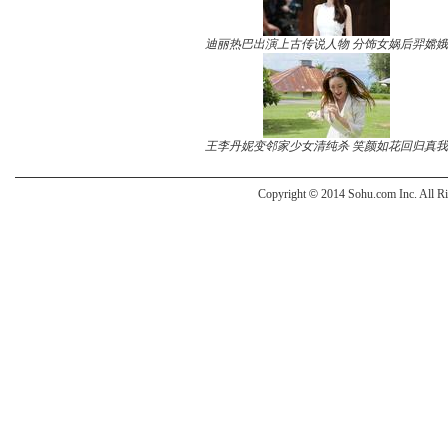
迪丽热巴出演上古传说人物 分饰女娲后羿嫦娥
王李丹妮变邻家少女清纯杀 笑颜如花回归真我
Copyright
©
2014 Sohu.com Inc. All