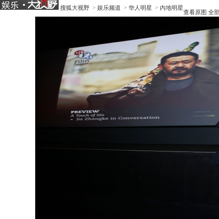
搜狐大视野
>
娱乐频道
>
华人明星
>
内地明星
查看原图
全