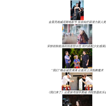
金晨亮相威尼斯电影节 笑容灿烂获潜力新人奖
宋轶初秋机场街拍造型示范 简约搭配少女感满
“我们”晚会诚意满满 众嘉宾上演热舞魔术
《我们来了》众星探寻国学奥秘 书院答题欢乐