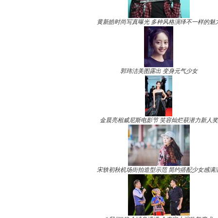
黄新皓时尚写真曝光 多种风格演绎不一样的魅
郭玮洁美图露出 变身元气少女
金晨亮相威尼斯电影节 笑容灿烂获潜力新人奖
宋轶初秋机场街拍造型示范 简约搭配少女感满