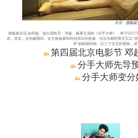
来源：
搜狐娱
搜狐娱乐讯 由邓超、俞白眉执导，邓超、杨幂主演的《分手大师》，将于6月2
命。其实，在拍摄期间，女主角杨幂和特别演出的孙俪、代乐乐都怀着宝宝以“准
孕”妈妈团特辑，以三个宝宝的视角，讲
第四届北京电影节 邓
分手大师先导预
分手大师变分