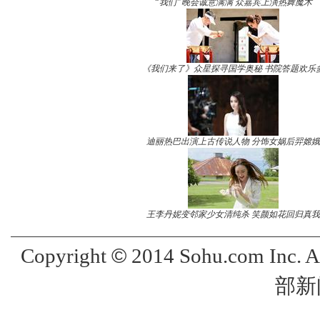
“我们”晚会诚意满满 众嘉宾上演热舞魔术
《我们来了》众星探寻国学奥秘 书院答题欢乐
迪丽热巴出演上古传说人物 分饰女娲后羿嫦娥
王李丹妮变邻家少女清纯杀 笑颜如花回归真我
©
Copyright
2014 Sohu.com Inc. 
部新