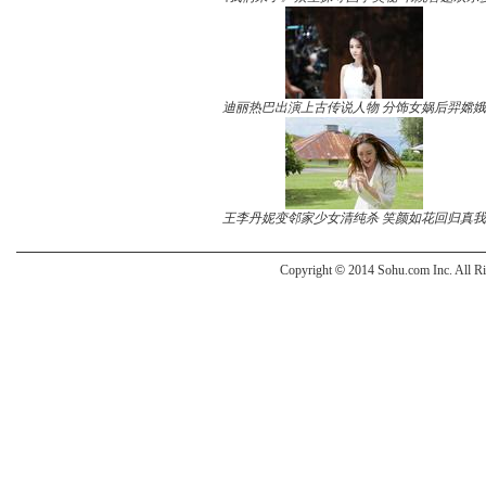
迪丽热巴出演上古传说人物 分饰女娲后羿嫦娥
王李丹妮变邻家少女清纯杀 笑颜如花回归真我
Copyright
©
2014 Sohu.com Inc. All