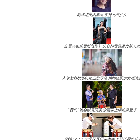
郭玮洁美图露出 变身元气少女
金晨亮相威尼斯电影节 笑容灿烂获潜力新人奖
宋轶初秋机场街拍造型示范 简约搭配少女感满
“我们”晚会诚意满满 众嘉宾上演热舞魔术
《我们来了》众星探寻国学奥秘 书院答题欢乐