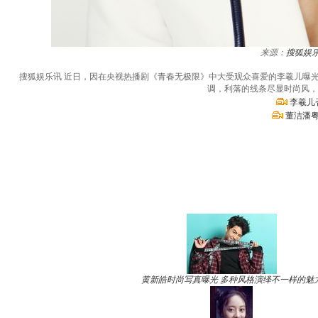
来源：
搜狐娱
搜狐娱乐讯 近日，因在央视热播剧《青春无极限》中大受观众喜爱的李羲儿曝
调，利落的线条尽显时尚风，
李羲儿
董洁潘粤
黄新皓时尚写真曝光 多种风格演绎不一样的魅