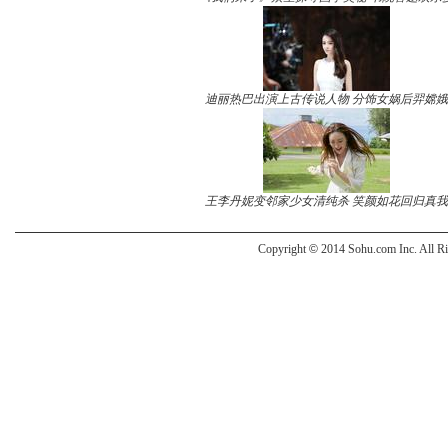
迪丽热巴出演上古传说人物 分饰女娲后羿嫦娥
王李丹妮变邻家少女清纯杀 笑颜如花回归真我
Copyright
©
2014 Sohu.com Inc. All