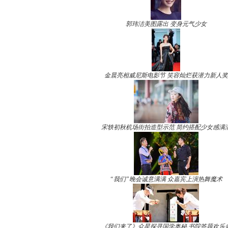
郭玮洁美图露出 变身元气少女
金晨亮相威尼斯电影节 笑容灿烂获潜力新人奖
宋轶初秋机场街拍造型示范 简约搭配少女感满
“我们”晚会诚意满满 众嘉宾上演热舞魔术
《我们来了》众星探寻国学奥秘 书院答题欢乐