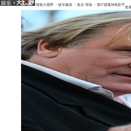
搜狐大视野
>
娱乐频道
>
直击·现场
>
第67届戛纳电影节
查