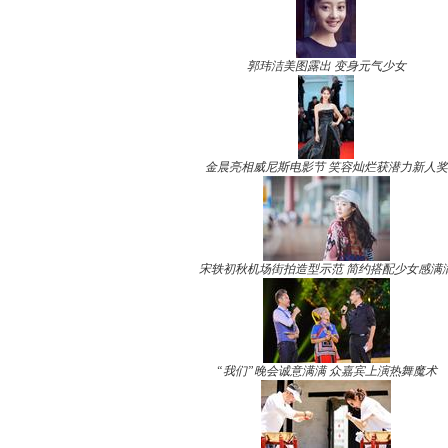
郭玮洁美图露出 变身元气少女
金晨亮相威尼斯电影节 笑容灿烂获潜力新人奖
宋轶初秋机场街拍造型示范 简约搭配少女感满
“我们”晚会诚意满满 众嘉宾上演热舞魔术