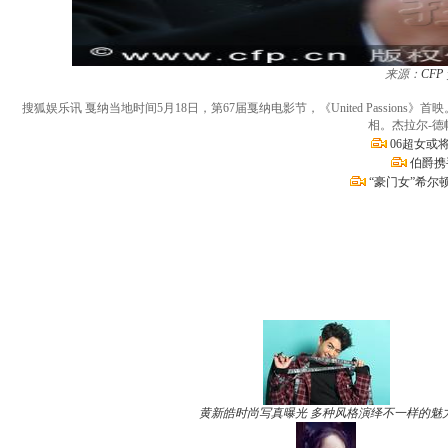
来源：
CFP
搜狐娱乐讯 戛纳当地时间5月18日，第67届戛纳电影节，《United Passions》首映。塞普-布拉
相。杰拉尔-
06超女或
伯爵携
“豪门女”希
黄新皓时尚写真曝光 多种风格演绎不一样的魅