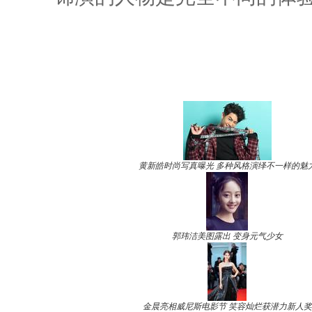
黄新皓时尚写真曝光 多种风格演绎不一样的魅
郭玮洁美图露出 变身元气少女
金晨亮相威尼斯电影节 笑容灿烂获潜力新人奖