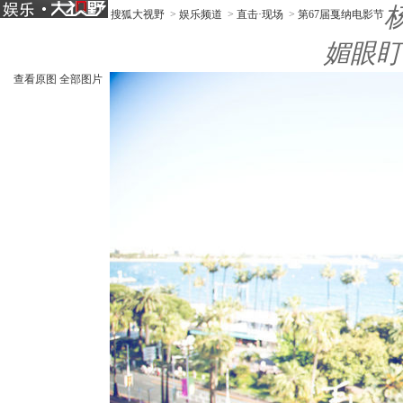
搜狐大视野
>
娱乐频道
>
直击·现场
>
第67届戛纳电影节
媚眼盯
查看原图
全部图片