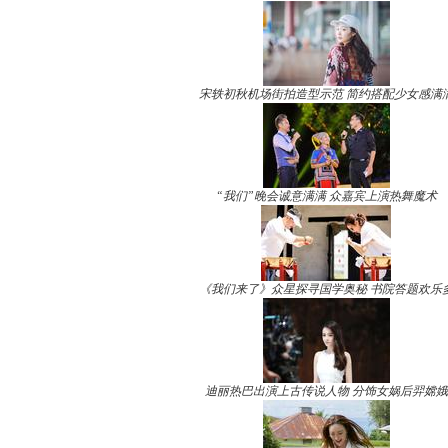
宋轶初秋机场街拍造型示范 简约搭配少女感满
“我们”晚会诚意满满 众嘉宾上演热舞魔术
《我们来了》众星探寻国学奥秘 书院答题欢乐
迪丽热巴出演上古传说人物 分饰女娲后羿嫦娥