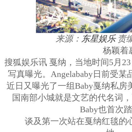
来源：
东星娱乐
责
杨颖着
搜狐娱乐讯 戛纳，当地时间5月23日
写真曝光。Angelababy日
近日又曝光了一组Baby戛纳私房
国南部小城就是文艺的代名词，
Baby也首
谈及第一次站在戛纳红毯的心