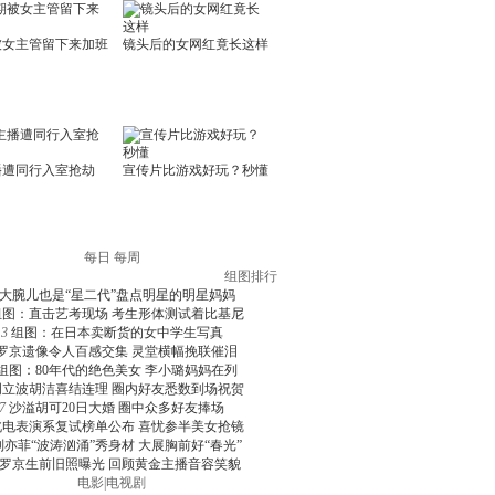
每日
每周
组图排行
大腕儿也是“星二代”盘点明星的明星妈妈
组图：直击艺考现场 考生形体测试着比基尼
3
组图：在日本卖断货的女中学生写真
罗京遗像令人百感交集 灵堂横幅挽联催泪
组图：80年代的绝色美女 李小璐妈妈在列
周立波胡洁喜结连理 圈内好友悉数到场祝贺
7
沙溢胡可20日大婚 圈中众多好友捧场
北电表演系复试榜单公布 喜忧参半美女抢镜
刘亦菲“波涛汹涌”秀身材 大展胸前好“春光”
罗京生前旧照曝光 回顾黄金主播音容笑貌
电影
|
电视剧