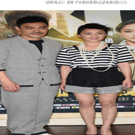
《窃听风云3》首映 于冬期待票房6亿还有第4部
(
1
/
12
)