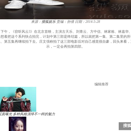
来源：
搜狐娱乐
责编：孙倩
日期：2014-5-28
7日下午，《窃听风云3》在北京首映，主演古天乐、刘青云、方中信、林家栋、林嘉
想着把这个系列快点拍完，计划中第三部是终结篇，所以就把第一集、第二集里的所有演
集、第五集再继续拍下去。庄文强称拍了这三部电影后对自己感觉很自豪，回头来看，
示，一定会再拍第四部。
编辑推荐
写真曝光 多种风格演绎不一样的魅力