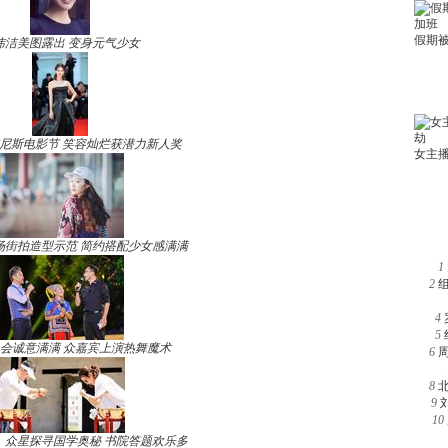
玮洁美图露出 变身元气少女
尼斯电影节 笑容灿烂获潜力新人奖
场街拍造型示范 简约搭配少女感满满
1
2
4
5
晚会诚意满满 众嘉宾上演热舞魔术
6
8
9
10
》众星探寻国学奥秘 书院答题欢乐多