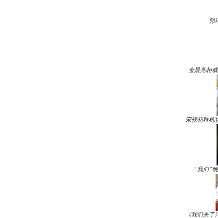
郭
金晨亮相威
宋轶初秋机
“我们”
《我们来了