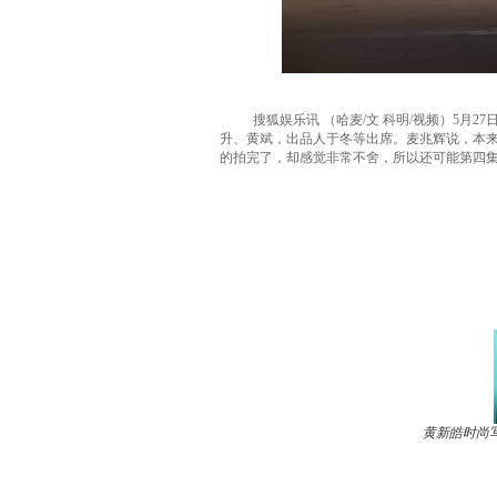
搜狐娱乐讯 （哈麦/文 科明/视频）5月2
升、黄斌，出品人于冬等出席。麦兆辉说，本来
的拍完了，却感觉非常不舍，所以还可能第四
黄新皓时尚