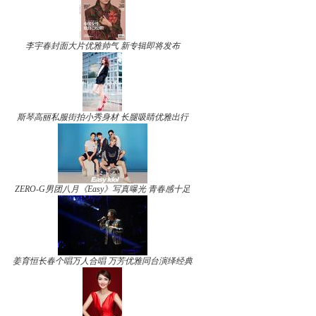
李宇春封面大片优雅帅气 新专辑即将发布
斯琴高丽私服街拍小秀身材 长腿吸睛优雅出行
ZERO-G男团八月《Easy》写真曝光 青春感十足
姜育恒长春个唱万人合唱 万芳优雅同台演绎经典