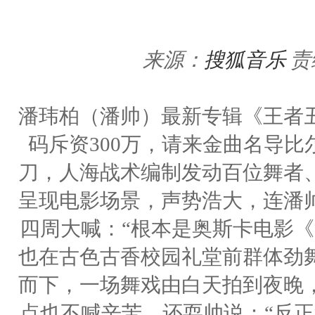
来源：
搜狐音乐
责
潘玮柏（潘帅）最新专辑《王者
码斥资300万，请来金曲名导
刀，人海战术编制发动百位舞者
呈现电影场景，声势浩大，连潘
四周大喊：“根本是奥斯卡电影《
也在古色古香校园礼堂前群体劲
而下，一场舞戏由白天拍到夜晚
点也不喊辛苦，还耍帅说：“反正