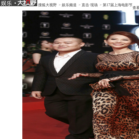
搜狐大视野
>
娱乐频道
>
直击·现场
>
第17届上海电影节
查