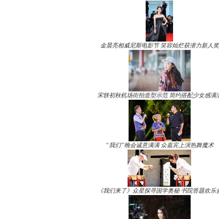
金晨亮相威尼斯电影节 笑容灿烂获潜力新人奖
宋轶初秋机场街拍造型示范 简约搭配少女感满
“我们”晚会诚意满满 众嘉宾上演热舞魔术
《我们来了》众星探寻国学奥秘 书院答题欢乐