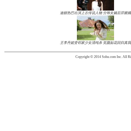
迪丽热巴出演上古传说人物 分饰女娲后羿嫦娥
王李丹妮变邻家少女清纯杀 笑颜如花回归真我
Copyright
©
2014 Sohu.com Inc. All