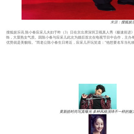
来源：
搜狐娱
搜狐娱乐讯 陈小春应采儿夫妇于昨（3）日在京出席深圳卫视真人秀《极速前进》（Th
饰，大显熟女气质。因陈小春与应采儿此次为婚后首次在电视节目中合作，主办
优势就是美貌啦。”而老公陈小春生日将近，应采儿开玩笑道：“他想要名车当礼
黄新皓时尚写真曝光 多种风格演绎不一样的魅