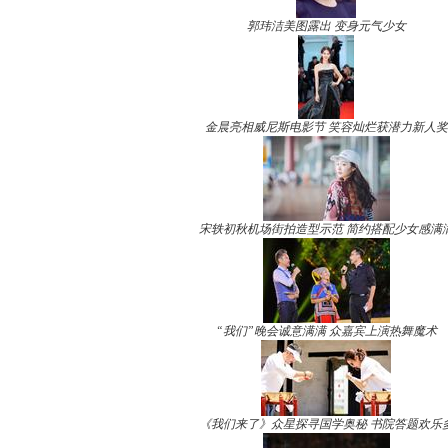
郭玮洁美图露出 变身元气少女
金晨亮相威尼斯电影节 笑容灿烂获潜力新人奖
宋轶初秋机场街拍造型示范 简约搭配少女感满
“我们”晚会诚意满满 众嘉宾上演热舞魔术
《我们来了》众星探寻国学奥秘 书院答题欢乐