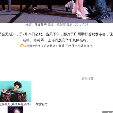
来源：
搜狐娱乐
责编：李瑞芳
日期：2014-7-24
后会无期》，于7月24日公映。当天下午，影片于广州举行首映发布会，
绍峰
、陈柏霖、
王珞丹
及高华阳集体亮相。
杜琪峰站台《后会无期》首映 王珞丹拒与韩寒拥抱
编辑推荐
写真曝光 多种风格演绎不一样的魅力