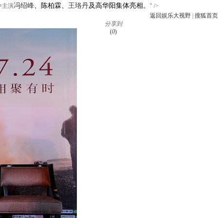
冯绍峰
、陈柏霖、
王珞丹
及高华阳集体亮相。
中主演
" />
返回娱乐大视野
|
搜狐首页
分享到
(
0
)