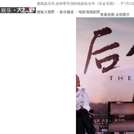
搜狐娱乐讯 由韩寒导演的电影处女作《后会无期》，于7月2
搜狐大视野
>
娱乐频道
>
电影海报剧照
查看原图
全部图片