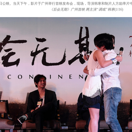
4日公映。当天下午，影片于广州举行首映发布会，现场，导演韩寒和制片人方励率片
《后会无期》广州首映 两主演“调戏”韩寒
(
1
/
16
)