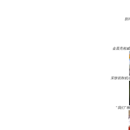
郭
金晨亮相威
宋轶初秋机
“我们”