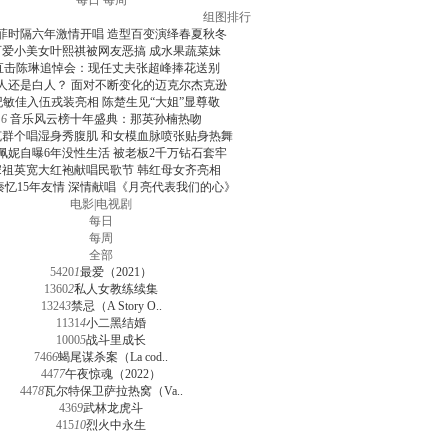
每日
每周
组图排行
菲时隔六年激情开唱 造型百变演绎春夏秋冬
可爱小美女叶熙祺被网友恶搞 成水果蔬菜妹
直击陈琳追悼会：现任丈夫张超峰捧花送别
人还是白人？ 面对不断变化的迈克尔杰克逊
纪敏佳入伍戎装亮相 陈楚生见“大姐”显尊敬
6
音乐风云榜十年盛典：那英孙楠热吻
克群个唱湿身秀腹肌 和女模血脉喷张贴身热舞
佩妮自曝6年没性生活 被老板2千万钻石套牢
宋祖英宽大红袍献唱民歌节 韩红母女齐亮相
秦忆15年友情 深情献唱《月亮代表我们的心》
电影
|
电视剧
每日
每周
全部
5420
1
最爱（2021）
1360
2
私人女教练续集
1324
3
禁忌（A Story O..
1131
4
小二黑结婚
1000
5
战斗里成长
746
6
蝎尾谋杀案（La cod..
447
7
午夜惊魂（2022）
447
8
瓦尔特保卫萨拉热窝（Va..
436
9
武林龙虎斗
415
10
烈火中永生