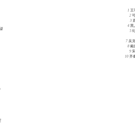
1
王
2
3
4
黑
溢
5
7
吴
8
戴
9
10
齐
行
足