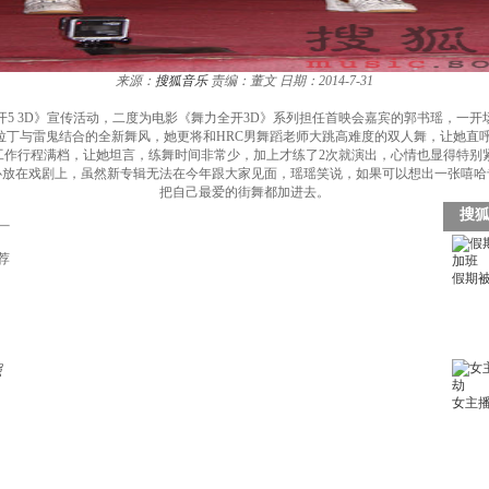
来源：
搜狐音乐
责编：董文
日期：2014-7-31
5 3D》宣传活动，二度为电影《舞力全开3D》系列担任首映会嘉宾的郭书瑶，一
拉丁与雷鬼结合的全新舞风，她更将和HRC男舞蹈老师大跳高难度的双人舞，让她直呼
作行程满档，让她坦言，练舞时间非常少，加上才练了2次就演出，心情也显得特别
心放在戏剧上，虽然新专辑无法在今年跟大家见面，瑶瑶笑说，如果可以想出一张嘻哈
把自己最爱的街舞都加进去。
荐
照