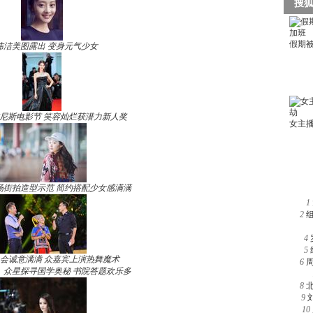
玮洁美图露出 变身元气少女
尼斯电影节 笑容灿烂获潜力新人奖
场街拍造型示范 简约搭配少女感满满
1
2
4
5
晚会诚意满满 众嘉宾上演热舞魔术
6
》众星探寻国学奥秘 书院答题欢乐多
8
9
10