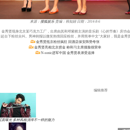
来源：
搜狐娱乐
责编：韩知娟
日期：2014-8-6
，金秀贤现身北京某巧克力工厂，出席由其和邓紫棋主演的音乐剧《心的节奏》庆功会，
引起台下粉丝尖叫。男神则报以微笑热情回应粉丝，并用简单中文“大家好，我是金秀贤
金秀贤抵京粉丝疯狂 回酒店保安阵势夸张
金秀贤亮相北京捞金 称和习主席撞脸很荣幸
N-sonic进军中国 金秀贤表弟受追捧
编辑推荐
写真曝光 多种风格演绎不一样的魅力