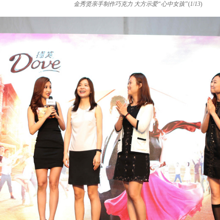
金秀贤亲手制作巧克力 大方示爱“心中女孩”
(
1
/
13
)