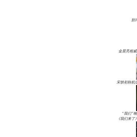
郭
金晨亮相威
宋轶初秋机
“我们”
《我们来了