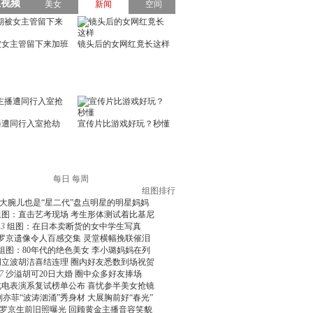
每日
每周
组图排行
大腕儿也是“星二代”盘点明星的明星妈妈
组图：直击艺考现场 考生形体测试着比基尼
3
组图：在日本卖断货的女中学生写真
罗京遗像令人百感交集 灵堂横幅挽联催泪
组图：80年代的绝色美女 李小璐妈妈在列
周立波胡洁喜结连理 圈内好友悉数到场祝贺
7
沙溢胡可20日大婚 圈中众多好友捧场
北电表演系复试榜单公布 喜忧参半美女抢镜
刘亦菲“波涛汹涌”秀身材 大展胸前好“春光”
罗京生前旧照曝光 回顾黄金主播音容笑貌