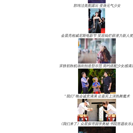
郭玮洁美图露出 变身元气少女
金晨亮相威尼斯电影节 笑容灿烂获潜力新人奖
宋轶初秋机场街拍造型示范 简约搭配少女感满
“我们”晚会诚意满满 众嘉宾上演热舞魔术
《我们来了》众星探寻国学奥秘 书院答题欢乐