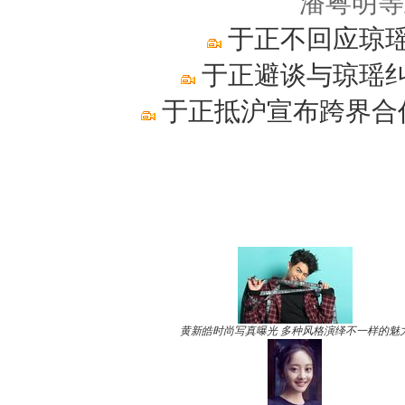
潘粤明等
于正不回应琼瑶
于正避谈与琼瑶纠
于正抵沪宣布跨界合
黄新皓时尚写真曝光 多种风格演绎不一样的魅