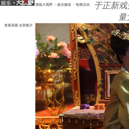
于正新戏
搜狐大视野
>
娱乐频道
>
电视活动
量
查看原图
全部图片