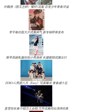
许魏洲《那又怎样》曝MV花絮 百变少年青春洋溢
李宇春封面大片优雅帅气 新专辑即将发布
斯琴高丽私服街拍小秀身材 长腿吸睛优雅出行
ZERO-G男团八月《Easy》写真曝光 青春感十足
姜育恒长春个唱万人合唱 万芳优雅同台演绎经典