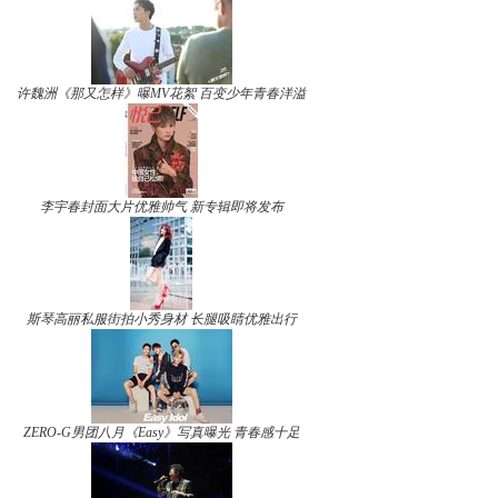
许魏洲《那又怎样》曝MV花絮 百变少年青春洋溢
李宇春封面大片优雅帅气 新专辑即将发布
斯琴高丽私服街拍小秀身材 长腿吸睛优雅出行
ZERO-G男团八月《Easy》写真曝光 青春感十足