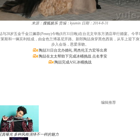
来源：
搜狐娱乐
责编：kyumin
日期：2014-8-31
与28岁五金千金江姵蓉(Penny)今晚(8月31日晚)在台北文华东方酒店举行婚宴。
辆劳斯莱斯和一辆宾利组成，由金色兰博基尼开路。新郎陶喆身穿黑色西装，从车上迎下
步入会场，恩爱亲吻。
陶喆31日台北办婚礼 周杰伦王力宏等出席
陶喆在太太帮助下完成冰桶挑战 点名李安
陶喆完成ASL冰桶挑战
编辑推荐
写真曝光 多种风格演绎不一样的魅力