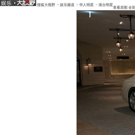
搜狐大视野
>
娱乐频道
>
华人明星
>
港台明星
查看原图
全