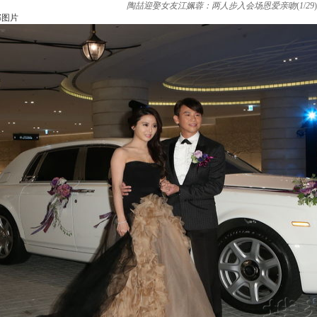
陶喆迎娶女友江姵蓉：两人步入会场恩爱亲吻
(
1
/
29
)
部图片