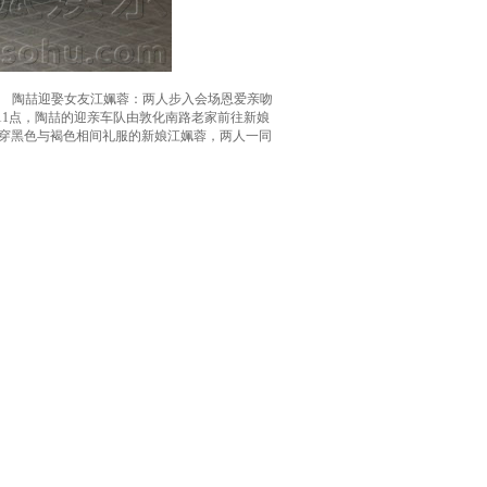
陶喆迎娶女友江姵蓉：两人步入会场恩爱亲吻
今早11点，陶喆的迎亲车队由敦化南路老家前往新娘
身穿黑色与褐色相间礼服的新娘江姵蓉，两人一同