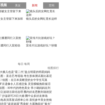
每日
每周
组图排行
大腕儿也是“星二代”盘点明星的明星妈妈
组图：直击艺考现场 考生形体测试着比基尼
3
组图：在日本卖断货的女中学生写真
罗京遗像令人百感交集 灵堂横幅挽联催泪
组图：80年代的绝色美女 李小璐妈妈在列
周立波胡洁喜结连理 圈内好友悉数到场祝贺
7
沙溢胡可20日大婚 圈中众多好友捧场
北电表演系复试榜单公布 喜忧参半美女抢镜
刘亦菲“波涛汹涌”秀身材 大展胸前好“春光”