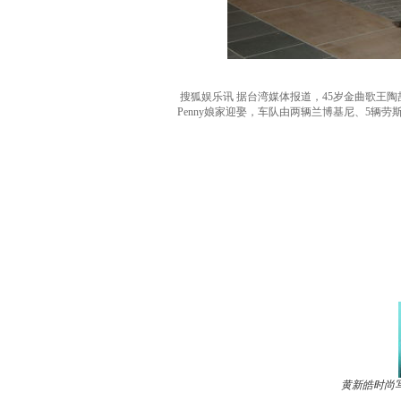
搜狐娱乐讯 据台湾媒体报道，45岁金曲歌王陶喆
Penny娘家迎娶，车队由两辆兰博基尼、5
黄新皓时尚