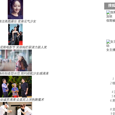
玮洁美图露出 变身元气少女
尼斯电影节 笑容灿烂获潜力新人奖
场街拍造型示范 简约搭配少女感满满
1
2
4
5
晚会诚意满满 众嘉宾上演热舞魔术
6
8
9