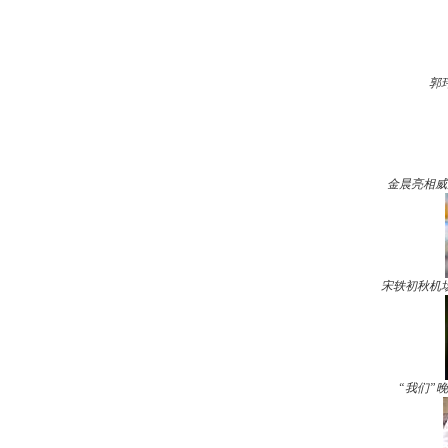
郭
金晨亮相威
宋轶初秋机
“我们”