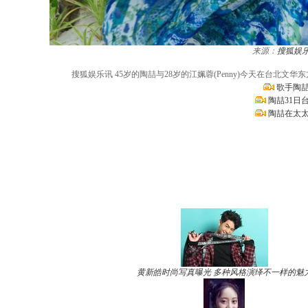
来源：
搜狐娱
搜狐娱乐讯 45岁的陶喆与28岁的江姵蓉(Penny)今天在台
歌手陶喆
陶喆31日
陶喆在太太
黄新皓时尚写真曝光 多种风格演绎不一样的魅