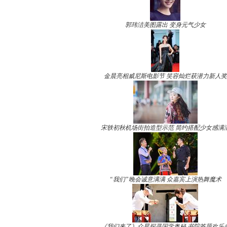
郭玮洁美图露出 变身元气少女
金晨亮相威尼斯电影节 笑容灿烂获潜力新人奖
宋轶初秋机场街拍造型示范 简约搭配少女感满
“我们”晚会诚意满满 众嘉宾上演热舞魔术
《我们来了》众星探寻国学奥秘 书院答题欢乐