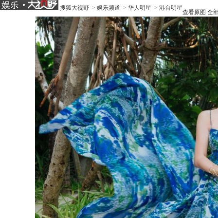
搜狐大视野
>
娱乐频道
>
华人明星
>
港台明星
查看原图
全