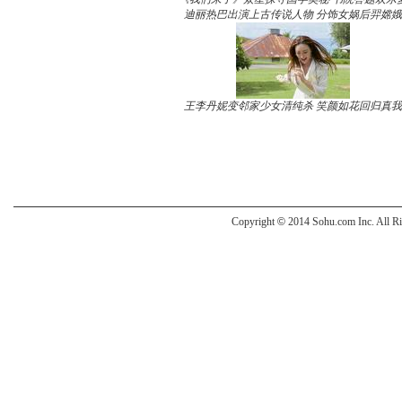
迪丽热巴出演上古传说人物 分饰女娲后羿嫦娥
王李丹妮变邻家少女清纯杀 笑颜如花回归真我
Copyright
©
2014 Sohu.com Inc. All