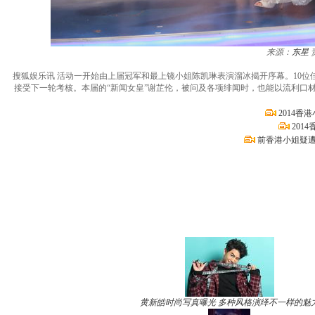
来源：
东星
搜狐娱乐讯 活动一开始由上届冠军和最上镜小姐陈凯琳表演溜冰揭开序幕。10
接受下一轮考核。本届的“新闻女皇”谢芷伦，被问及各项绯闻时，也能以流利口
2014香
201
前香港小姐疑遭
黄新皓时尚写真曝光 多种风格演绎不一样的魅