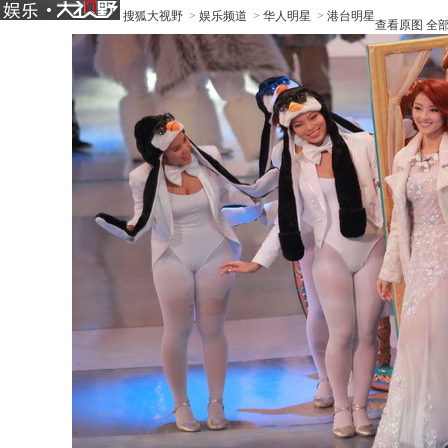
搜狐大视野
>
娱乐频道
>
华人明星
>
港台明星
查看原图
全