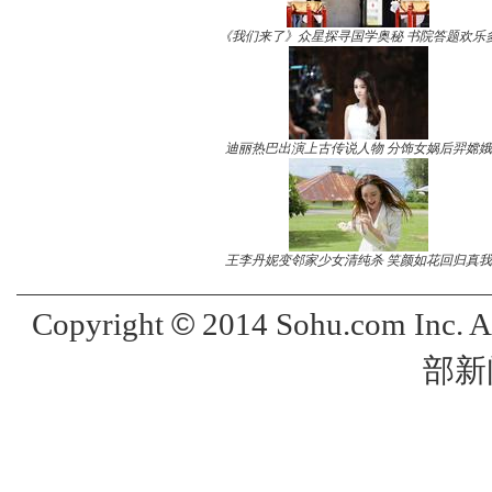
《我们来了》众星探寻国学奥秘 书院答题欢乐
迪丽热巴出演上古传说人物 分饰女娲后羿嫦娥
王李丹妮变邻家少女清纯杀 笑颜如花回归真我
©
Copyright
2014 Sohu.com Inc. 
部新