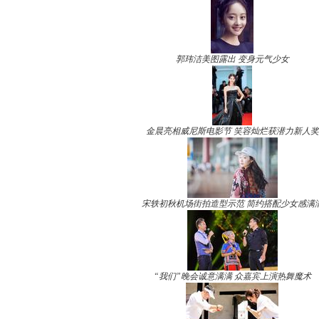
郭玮洁美图露出 变身元气少女
金晨亮相威尼斯电影节 笑容灿烂获潜力新人奖
宋轶初秋机场街拍造型示范 简约搭配少女感满
“我们”晚会诚意满满 众嘉宾上演热舞魔术