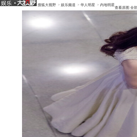
搜狐大视野
>
娱乐频道
>
华人明星
>
内地明星
查看原图
全