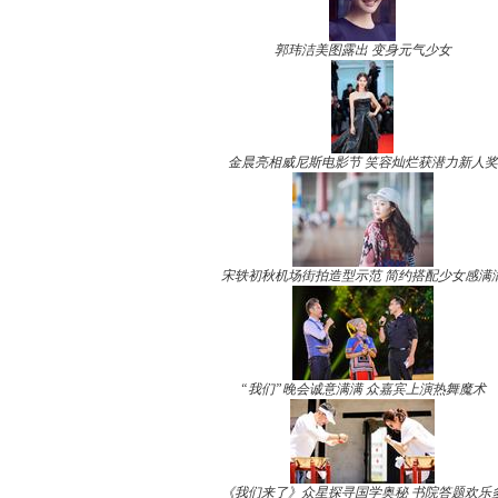
郭玮洁美图露出 变身元气少女
金晨亮相威尼斯电影节 笑容灿烂获潜力新人奖
宋轶初秋机场街拍造型示范 简约搭配少女感满
“我们”晚会诚意满满 众嘉宾上演热舞魔术
《我们来了》众星探寻国学奥秘 书院答题欢乐