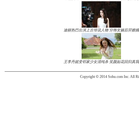
迪丽热巴出演上古传说人物 分饰女娲后羿嫦娥
王李丹妮变邻家少女清纯杀 笑颜如花回归真我
Copyright
©
2014 Sohu.com Inc. All