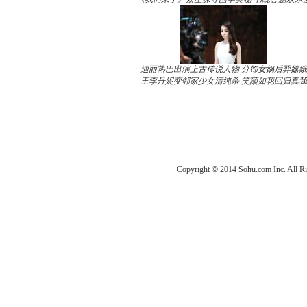
迪丽热巴出演上古传说人物 分饰女娲后羿嫦娥
王李丹妮变邻家少女清纯杀 笑颜如花回归真我
Copyright
©
2014 Sohu.com Inc. All