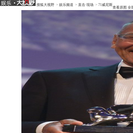
搜狐大视野
>
娱乐频道
>
直击·现场
>
71威尼斯
查看原图
全