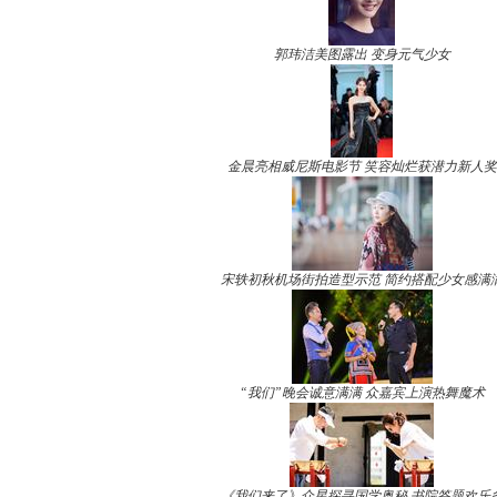
郭玮洁美图露出 变身元气少女
金晨亮相威尼斯电影节 笑容灿烂获潜力新人奖
宋轶初秋机场街拍造型示范 简约搭配少女感满
“我们”晚会诚意满满 众嘉宾上演热舞魔术
《我们来了》众星探寻国学奥秘 书院答题欢乐