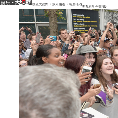
搜狐大视野
>
娱乐频道
>
电影活动
查看原图
全部图片