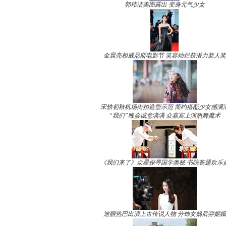
郭玮洁美图露出 变身元气少女
金晨亮相威尼斯电影节 笑容灿烂获潜力新人奖
宋轶初秋机场街拍造型示范 简约搭配少女感满
“我们”晚会诚意满满 众嘉宾上演热舞魔术
《我们来了》众星探寻国学奥秘 书院答题欢乐
迪丽热巴出演上古传说人物 分饰女娲后羿嫦娥