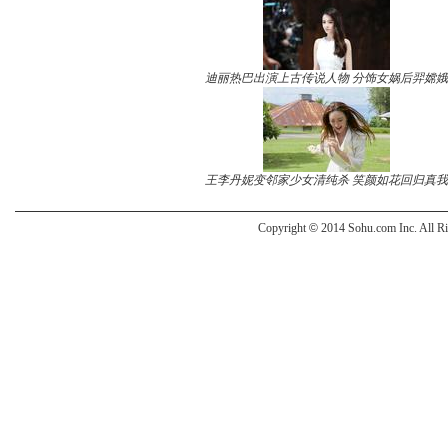
迪丽热巴出演上古传说人物 分饰女娲后羿嫦娥
王李丹妮变邻家少女清纯杀 笑颜如花回归真我
Copyright
©
2014 Sohu.com Inc. All