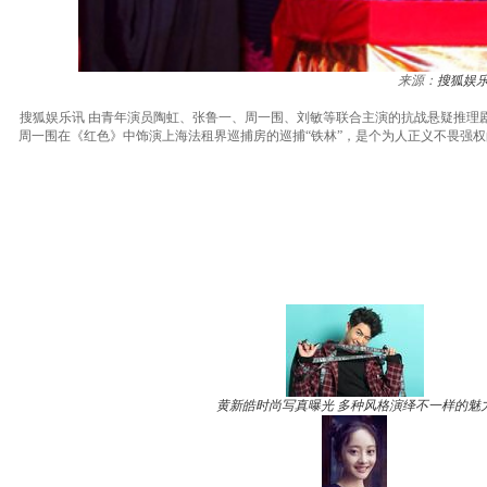
来源：
搜狐娱
搜狐娱乐讯 由青年演员陶虹、张鲁一、周一围、刘敏等联合主演的抗战悬疑推理
周一围在《红色》中饰演上海法租界巡捕房的巡捕“铁林”，是个为人正义不畏强
黄新皓时尚写真曝光 多种风格演绎不一样的魅