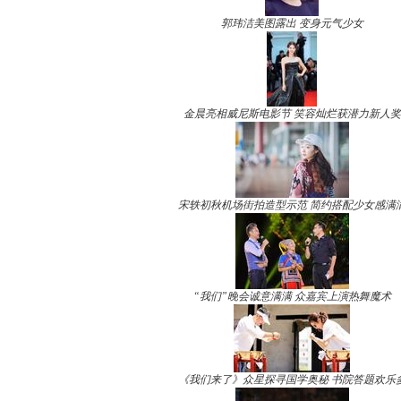
郭玮洁美图露出 变身元气少女
金晨亮相威尼斯电影节 笑容灿烂获潜力新人奖
宋轶初秋机场街拍造型示范 简约搭配少女感满
“我们”晚会诚意满满 众嘉宾上演热舞魔术
《我们来了》众星探寻国学奥秘 书院答题欢乐