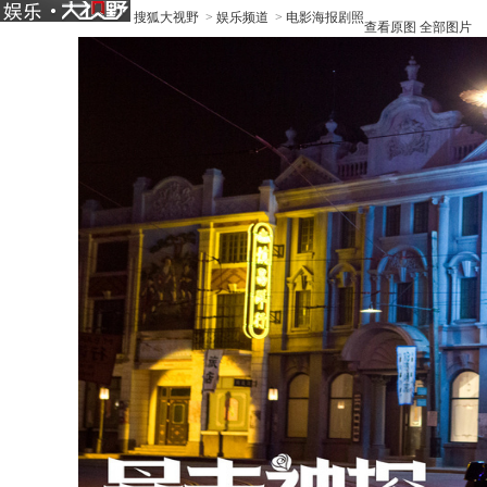
搜狐大视野
>
娱乐频道
>
电影海报剧照
查看原图
全部图片