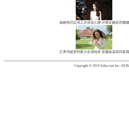
迪丽热巴出演上古传说人物 分饰女娲后羿嫦娥
王李丹妮变邻家少女清纯杀 笑颜如花回归真我
Copyright
©
2014 Sohu.com Inc. All