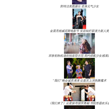
郭玮洁美图露出 变身元气少女
金晨亮相威尼斯电影节 笑容灿烂获潜力新人奖
宋轶初秋机场街拍造型示范 简约搭配少女感满
“我们”晚会诚意满满 众嘉宾上演热舞魔术
《我们来了》众星探寻国学奥秘 书院答题欢乐