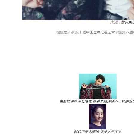
来源：
搜狐娱
搜狐娱乐讯 第十届中国金鹰电视艺术节暨第27届
黄新皓时尚写真曝光 多种风格演绎不一样的魅
郭玮洁美图露出 变身元气少女