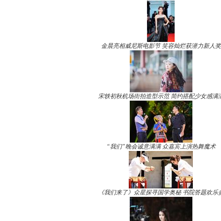
金晨亮相威尼斯电影节 笑容灿烂获潜力新人奖
宋轶初秋机场街拍造型示范 简约搭配少女感满
“我们”晚会诚意满满 众嘉宾上演热舞魔术
《我们来了》众星探寻国学奥秘 书院答题欢乐