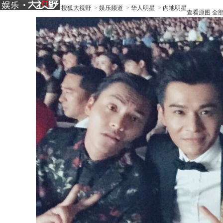
搜狐大视野
>
娱乐频道
>
华人明星
>
内地明星
查看原图
全