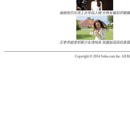
迪丽热巴出演上古传说人物 分饰女娲后羿嫦娥
王李丹妮变邻家少女清纯杀 笑颜如花回归真我
Copyright
©
2014 Sohu.com Inc. All