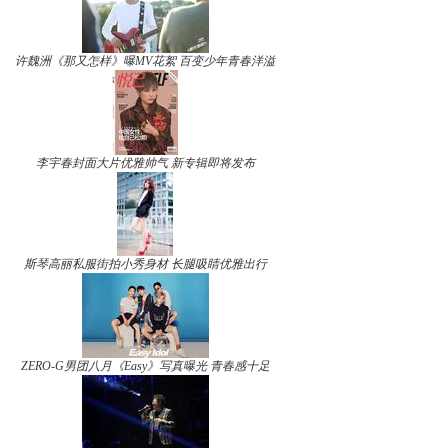
许魏洲《那又怎样》曝MV花絮 百变少年青春洋溢
李宇春封面大片优雅帅气 新专辑即将发布
斯琴高丽私服街拍小秀身材 长腿吸睛优雅出行
ZERO-G男团八月《Easy》写真曝光 青春感十足