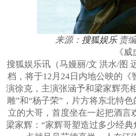
来源：
搜狐娱乐
责编
《威
搜狐娱乐讯（马嫚丽/文 洪水/图
档，将于12月24日内地公映的
演徐克，主演张涵予和梁家辉亮相
雕”和“杨子荣”，片方将东北特
立的大哥，首度坐在一起把酒言
梁家辉：“家辉哥塑造过多少经典