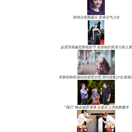
郭玮洁美图露出 变身元气少女
金晨亮相威尼斯电影节 笑容灿烂获潜力新人奖
宋轶初秋机场街拍造型示范 简约搭配少女感满
“我们”晚会诚意满满 众嘉宾上演热舞魔术