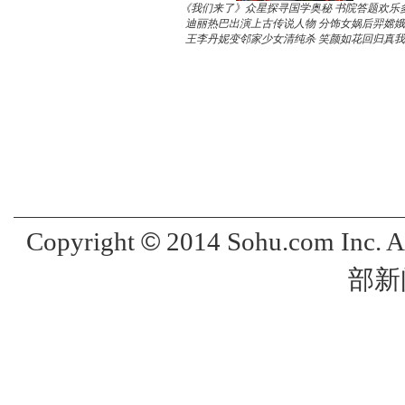
《我们来了》众星探寻国学奥秘 书院答题欢乐
迪丽热巴出演上古传说人物 分饰女娲后羿嫦娥
王李丹妮变邻家少女清纯杀 笑颜如花回归真我
©
Copyright
2014 Sohu.com Inc. 
部新