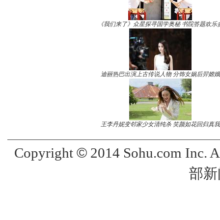
《我们来了》众星探寻国学奥秘 书院答题欢乐
迪丽热巴出演上古传说人物 分饰女娲后羿嫦娥
王李丹妮变邻家少女清纯杀 笑颜如花回归真我
©
Copyright
2014 Sohu.com Inc. 
部新