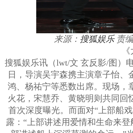
来源：
搜狐娱乐
责编
《
搜狐娱乐讯（lwt/文 玄反影/图）
日，导演吴宇森携主演章子怡、
鸿、杨祐宁等悉数出席。现场，
火花，宋慧乔、黄晓明则共同回
首次深度曝光。而面对“上部船戏
露：“上部讲述用爱情和生命来登