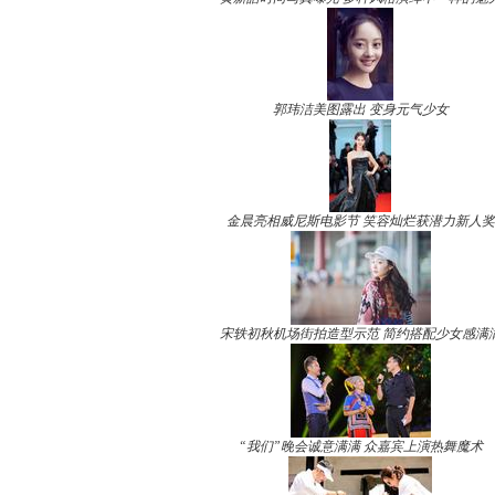
郭玮洁美图露出 变身元气少女
金晨亮相威尼斯电影节 笑容灿烂获潜力新人奖
宋轶初秋机场街拍造型示范 简约搭配少女感满
“我们”晚会诚意满满 众嘉宾上演热舞魔术