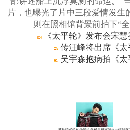
部讲述船上沉浮莫测的命运。”
片，也曝光了片中三段爱情发生
则在照相馆背景前拍下“
《太平轮》发布会宋慧
传汪峰将出席《太
吴宇森抱病拍《太
黄新皓时尚写真曝光 多种风格演绎不一样的魅