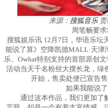
来源：
搜狐音乐
责
周笔畅要求
搜狐娱乐讯 12月7日，华语乐
能说了算》空降凯德MALL·天
乐、Owhat特别支持的首部原
活动当天千名粉丝大摆长龙，绿
开始，售卖处便已宣告售
如果我能说了算
通过这本作品，我们更加了解
言辞，却是一个有着丰富情感、