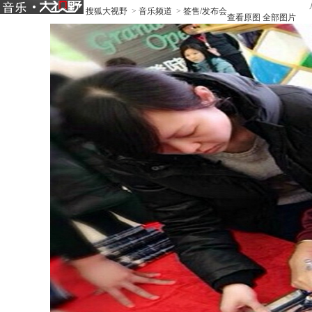
搜狐大视野
>
音乐频道
>
签售/发布会
查看原图
全部图片