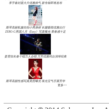
李宇春封面大片优雅帅气 新专辑即将发布
斯琴高丽私服街拍小秀身材 长腿吸睛优雅出行
ZERO-G男团八月《Easy》写真曝光 青春感十足
姜育恒长春个唱万人合唱 万芳优雅同台演绎经典
斯琴高丽性感写真美照曝光 珠光宝气尽展芳华
更多>>