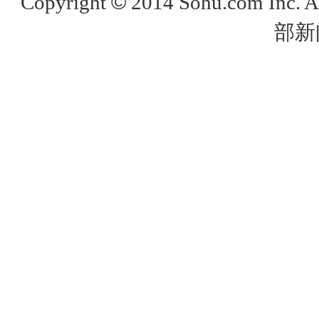
©
Copyright
2014 Sohu.com Inc. 
部新