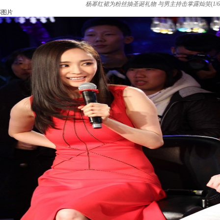
杨幂红裙为粉丝抽圣诞礼物 与男主持击掌露灿笑
(
1
/
6
部图片