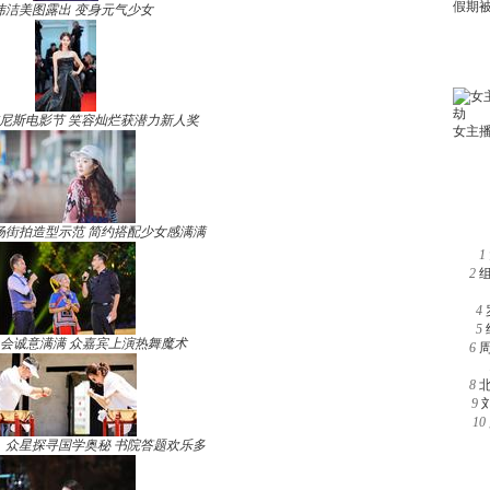
玮洁美图露出 变身元气少女
尼斯电影节 笑容灿烂获潜力新人奖
场街拍造型示范 简约搭配少女感满满
1
2
4
5
晚会诚意满满 众嘉宾上演热舞魔术
6
8
9
10
》众星探寻国学奥秘 书院答题欢乐多