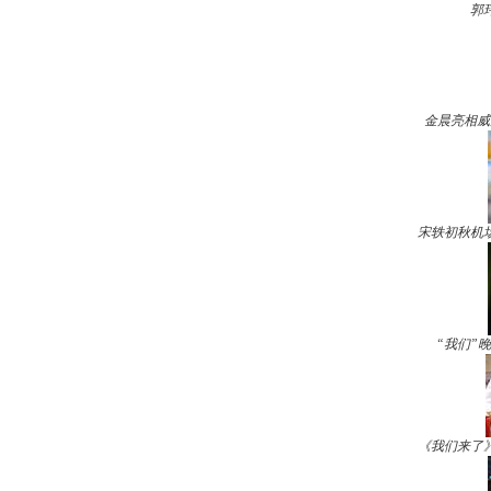
郭
金晨亮相威
宋轶初秋机
“我们”
《我们来了