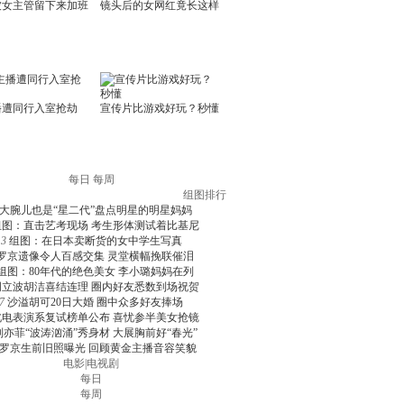
每日
每周
组图排行
大腕儿也是“星二代”盘点明星的明星妈妈
组图：直击艺考现场 考生形体测试着比基尼
3
组图：在日本卖断货的女中学生写真
罗京遗像令人百感交集 灵堂横幅挽联催泪
组图：80年代的绝色美女 李小璐妈妈在列
周立波胡洁喜结连理 圈内好友悉数到场祝贺
7
沙溢胡可20日大婚 圈中众多好友捧场
北电表演系复试榜单公布 喜忧参半美女抢镜
刘亦菲“波涛汹涌”秀身材 大展胸前好“春光”
罗京生前旧照曝光 回顾黄金主播音容笑貌
电影
|
电视剧
每日
每周