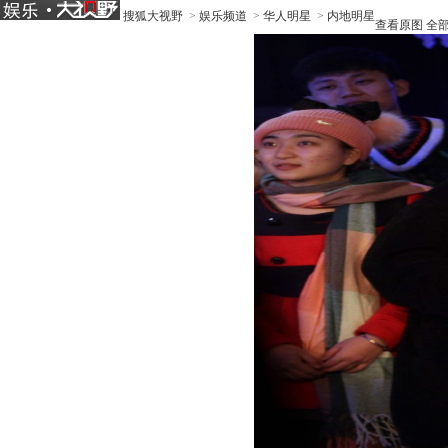
搜狐大视野
>
娱乐频道
>
华人明星
>
内地明星
查看原图
全