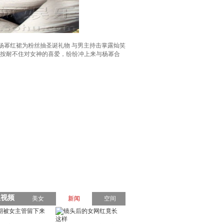
杨幂红裙为粉丝抽圣诞礼物 与男主持击掌露灿笑
是按耐不住对女神的喜爱，纷纷冲上来与杨幂合