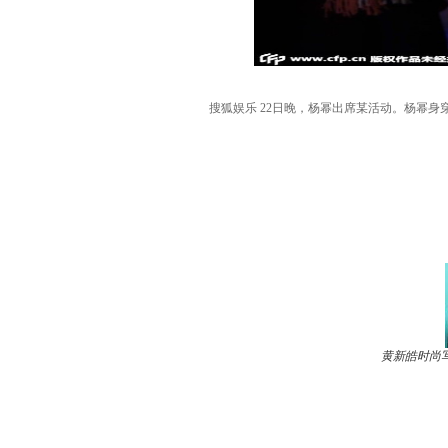
搜狐娱乐 22日晚，杨幂出席某活动。杨幂
黄新皓时尚