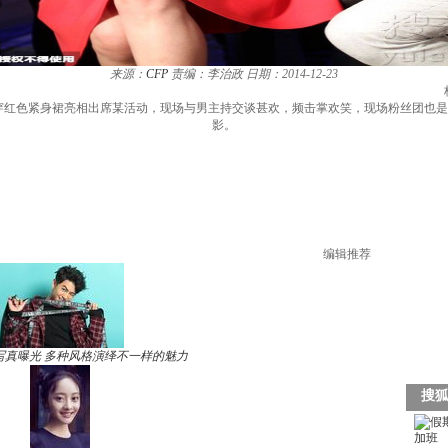
来源：
CFP
责编：李治政
日期：2014-12-23
身穿红色紧身裙亮相出席某活动，现场与男主持交谈甚欢，频击掌欢笑，现场粉丝团也
影。
编辑推荐
写真曝光 多种风格演绎不一样的魅力