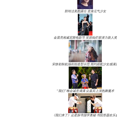
郭玮洁美图露出 变身元气少女
金晨亮相威尼斯电影节 笑容灿烂获潜力新人奖
宋轶初秋机场街拍造型示范 简约搭配少女感满
“我们”晚会诚意满满 众嘉宾上演热舞魔术
《我们来了》众星探寻国学奥秘 书院答题欢乐