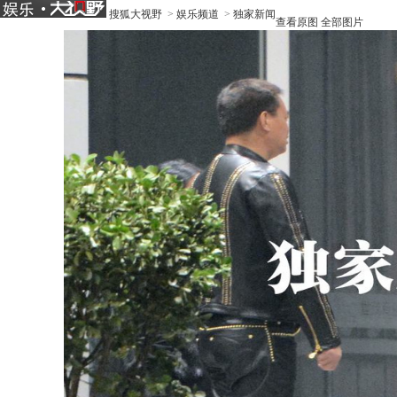
搜狐大视野
>
娱乐频道
>
独家新闻
查看原图
全部图片