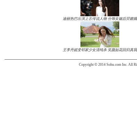
迪丽热巴出演上古传说人物 分饰女娲后羿嫦娥
王李丹妮变邻家少女清纯杀 笑颜如花回归真我
Copyright
©
2014 Sohu.com Inc. All