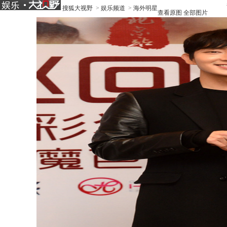
搜狐大视野
>
娱乐频道
>
海外明星
查看原图
全部图片