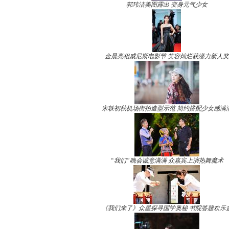
郭玮洁美图露出 变身元气少女
金晨亮相威尼斯电影节 笑容灿烂获潜力新人奖
宋轶初秋机场街拍造型示范 简约搭配少女感满
“我们”晚会诚意满满 众嘉宾上演热舞魔术
《我们来了》众星探寻国学奥秘 书院答题欢乐