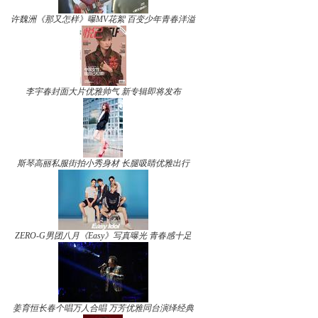
许魏洲《那又怎样》曝MV花絮 百变少年青春洋溢
李宇春封面大片优雅帅气 新专辑即将发布
斯琴高丽私服街拍小秀身材 长腿吸睛优雅出行
ZERO-G男团八月《Easy》写真曝光 青春感十足
姜育恒长春个唱万人合唱 万芳优雅同台演绎经典