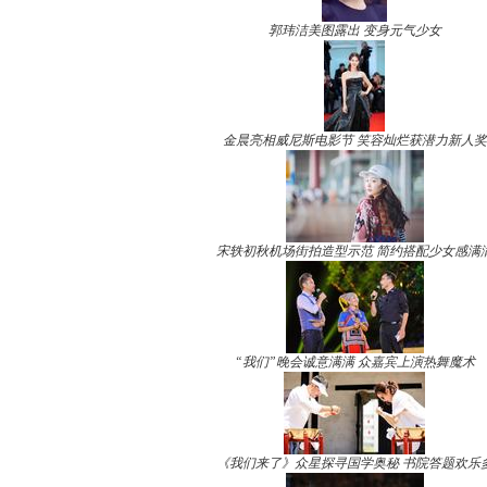
郭玮洁美图露出 变身元气少女
金晨亮相威尼斯电影节 笑容灿烂获潜力新人奖
宋轶初秋机场街拍造型示范 简约搭配少女感满
“我们”晚会诚意满满 众嘉宾上演热舞魔术
《我们来了》众星探寻国学奥秘 书院答题欢乐