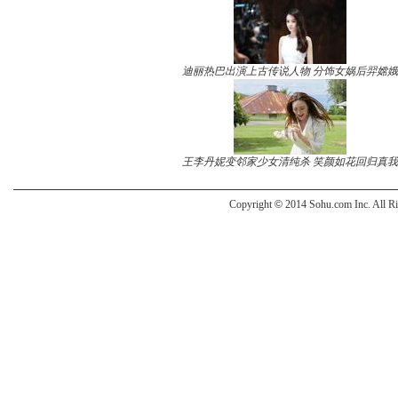
迪丽热巴出演上古传说人物 分饰女娲后羿嫦娥
王李丹妮变邻家少女清纯杀 笑颜如花回归真我
Copyright
©
2014 Sohu.com Inc. All