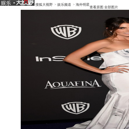
搜狐大视野
>
娱乐频道
>
海外明星
查看原图
全部图片