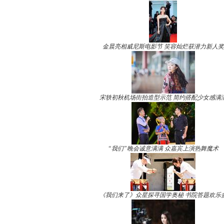
金晨亮相威尼斯电影节 笑容灿烂获潜力新人奖
宋轶初秋机场街拍造型示范 简约搭配少女感满
“我们”晚会诚意满满 众嘉宾上演热舞魔术
《我们来了》众星探寻国学奥秘 书院答题欢乐