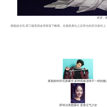
来源：
搜狐娱乐讯 第72届美国金球奖落下帷幕。在颁奖典礼之后举办的庆功派对上
黄新皓时尚写真曝光 多种风格演绎不一样的魅
郭玮洁美图露出 变身元气少女