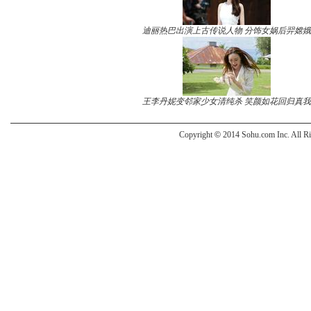
迪丽热巴出演上古传说人物 分饰女娲后羿嫦娥
王李丹妮变邻家少女清纯杀 笑颜如花回归真我
Copyright
©
2014 Sohu.com Inc. All