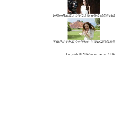
迪丽热巴出演上古传说人物 分饰女娲后羿嫦娥
王李丹妮变邻家少女清纯杀 笑颜如花回归真我
Copyright
©
2014 Sohu.com Inc. All