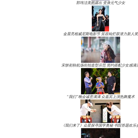
郭玮洁美图露出 变身元气少女
金晨亮相威尼斯电影节 笑容灿烂获潜力新人奖
宋轶初秋机场街拍造型示范 简约搭配少女感满
“我们”晚会诚意满满 众嘉宾上演热舞魔术
《我们来了》众星探寻国学奥秘 书院答题欢乐