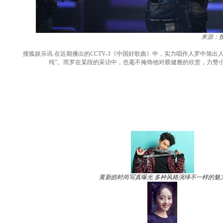
来源：
搜狐娱乐讯 在近期播出的CCTV-3《中国好歌曲》中，实力唱作人罗中旭出
纯”。而罗在某段的采访中，也毫不掩饰他对蔡健雅的欣赏，力赞
黄新皓时尚写真曝光 多种风格演绎不一样的魅