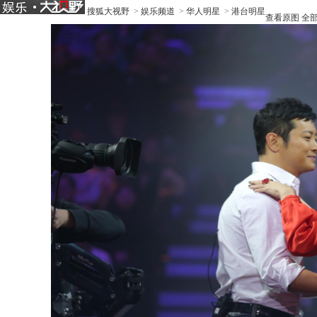
搜狐大视野
>
娱乐频道
>
华人明星
>
港台明星
查看原图
全