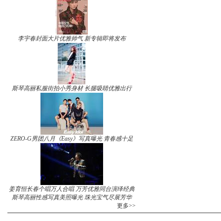
李宇春封面大片优雅帅气 新专辑即将发布
斯琴高丽私服街拍小秀身材 长腿吸睛优雅出行
ZERO-G男团八月《Easy》写真曝光 青春感十足
姜育恒长春个唱万人合唱 万芳优雅同台演绎经典
斯琴高丽性感写真美照曝光 珠光宝气尽展芳华
更多>>