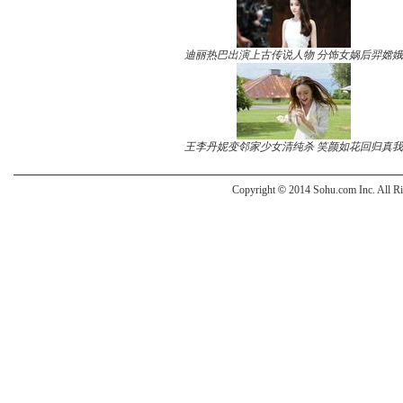
迪丽热巴出演上古传说人物 分饰女娲后羿嫦娥
王李丹妮变邻家少女清纯杀 笑颜如花回归真我
Copyright
©
2014 Sohu.com Inc. All