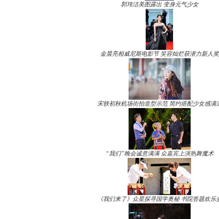
郭玮洁美图露出 变身元气少女
金晨亮相威尼斯电影节 笑容灿烂获潜力新人奖
宋轶初秋机场街拍造型示范 简约搭配少女感满
“我们”晚会诚意满满 众嘉宾上演热舞魔术
《我们来了》众星探寻国学奥秘 书院答题欢乐