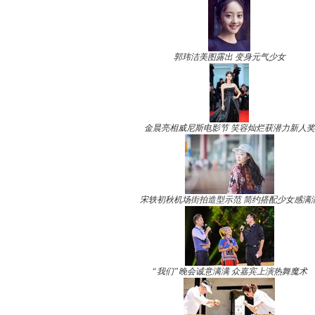
郭玮洁美图露出 变身元气少女
金晨亮相威尼斯电影节 笑容灿烂获潜力新人奖
宋轶初秋机场街拍造型示范 简约搭配少女感满
“我们”晚会诚意满满 众嘉宾上演热舞魔术