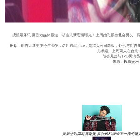
搜狐娱乐讯 据香港媒体报道，胡杏儿新恋情曝光！上周她飞抵台北会男友，两
据悉，胡杏儿新男友今年40岁，名叫Philip Lee，是猎头公司老板，外形
儿求婚。上周两人在台北
胡杏儿曾与TVB男演员黄
来源：
搜狐娱乐
黄新皓时尚写真曝光 多种风格演绎不一样的魅