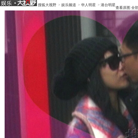
搜狐大视野
>
娱乐频道
>
华人明星
>
港台明星
查看原图
全