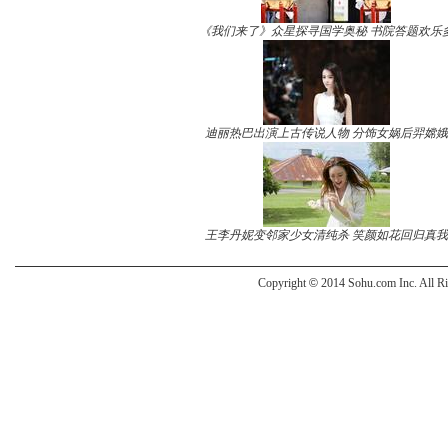
《我们来了》众星探寻国学奥秘 书院答题欢乐
迪丽热巴出演上古传说人物 分饰女娲后羿嫦娥
王李丹妮变邻家少女清纯杀 笑颜如花回归真我
Copyright
©
2014 Sohu.com Inc. All