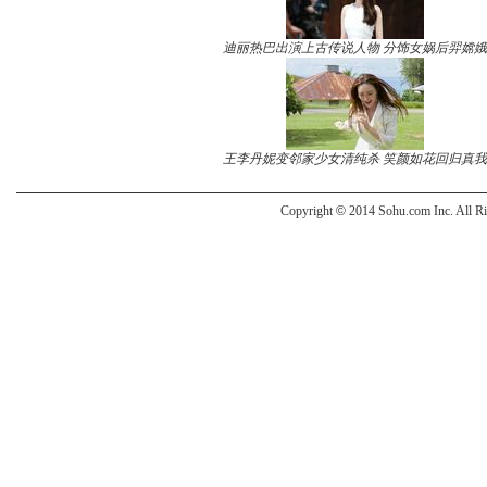
迪丽热巴出演上古传说人物 分饰女娲后羿嫦娥
王李丹妮变邻家少女清纯杀 笑颜如花回归真我
Copyright
©
2014 Sohu.com Inc. All