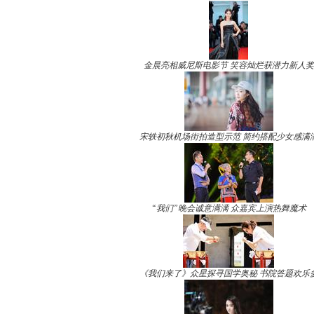
金晨亮相威尼斯电影节 笑容灿烂获潜力新人奖
宋轶初秋机场街拍造型示范 简约搭配少女感满
“我们”晚会诚意满满 众嘉宾上演热舞魔术
《我们来了》众星探寻国学奥秘 书院答题欢乐