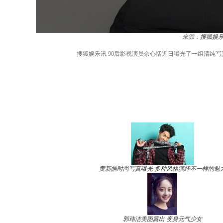
来源：
搜狐娱
搜狐娱乐讯 90后影视演员余心恬近日曝光了一组清纯
黄新皓时尚写真曝光 多种风格演绎不一样的魅
郭玮洁美图露出 变身元气少女