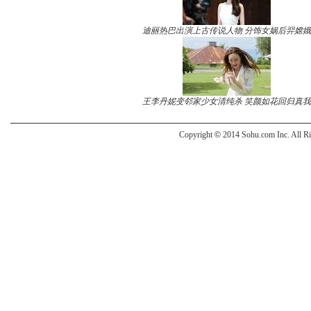
迪丽热巴出演上古传说人物 分饰女娲后羿嫦娥
王李丹妮变邻家少女清纯杀 笑颜如花回归真我
Copyright
©
2014 Sohu.com Inc. All