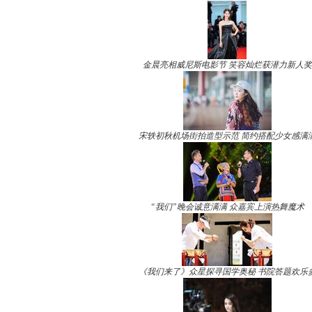
金晨亮相威尼斯电影节 笑容灿烂获潜力新人奖
宋轶初秋机场街拍造型示范 简约搭配少女感满
“我们”晚会诚意满满 众嘉宾上演热舞魔术
《我们来了》众星探寻国学奥秘 书院答题欢乐