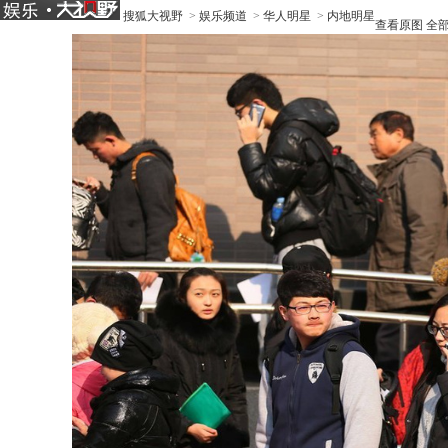
搜狐大视野
>
娱乐频道
>
华人明星
>
内地明星
查看原图
全