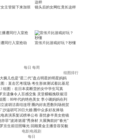
每日
每周
组图排行
大腕儿也是“星二代”盘点明星的明星妈妈
组图：直击艺考现场 考生形体测试着比基尼
3
组图：在日本卖断货的女中学生写真
罗京遗像令人百感交集 灵堂横幅挽联催泪
组图：80年代的绝色美女 李小璐妈妈在列
周立波胡洁喜结连理 圈内好友悉数到场祝贺
7
沙溢胡可20日大婚 圈中众多好友捧场
北电表演系复试榜单公布 喜忧参半美女抢镜
刘亦菲“波涛汹涌”秀身材 大展胸前好“春光”
罗京生前旧照曝光 回顾黄金主播音容笑貌
电影
|
电视剧
每日