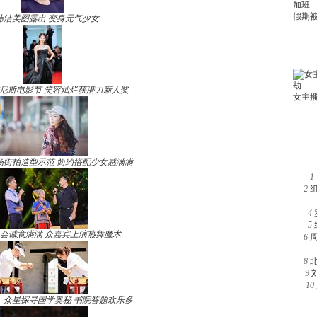
玮洁美图露出 变身元气少女
尼斯电影节 笑容灿烂获潜力新人奖
场街拍造型示范 简约搭配少女感满满
1
2
4
5
晚会诚意满满 众嘉宾上演热舞魔术
6
8
9
10
》众星探寻国学奥秘 书院答题欢乐多