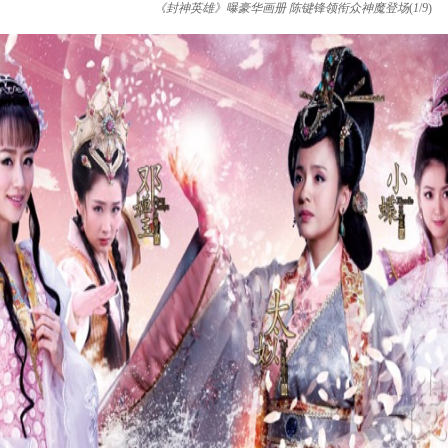
《封神英雄》曝豪华画册 陈键锋领衔众神魔登场
(
1
/
9
)