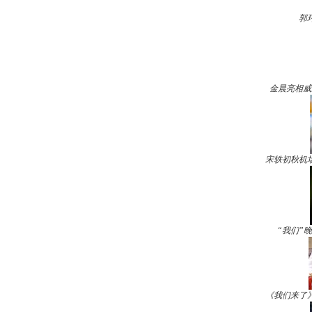
郭
金晨亮相威
宋轶初秋机
“我们”
《我们来了