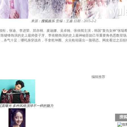
来源：
搜狐娱乐
责编：王鑫
日期：2015-2-2
领衔，张迪、李进荣、郑亦桐、麦迪娜、吴卓翰、张倬闻主演，韩国“复仇女神”张瑞
，陈键锋饰演的史上最帅姜子牙、李依晓饰演的史上最神秘苏妲己等重要角色悉数登
光，杀气十足；哪吒身穿战衣，手拿乾坤圈、火尖枪却露出一脸萌态。网友看过之后纷纷
编辑推荐
写真曝光 多种风格演绎不一样的魅力