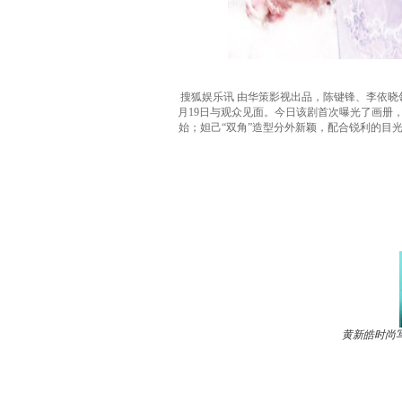
搜狐娱乐讯 由华策影视出品，陈键锋、李依晓
月19日与观众见面。今日该剧首次曝光了画册
始；妲己“双角”造型分外新颖，配合锐利的目
黄新皓时尚