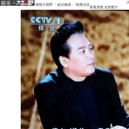
央
搜狐大视野
>
娱乐频道
>
电视活动
查看原图
全部图片