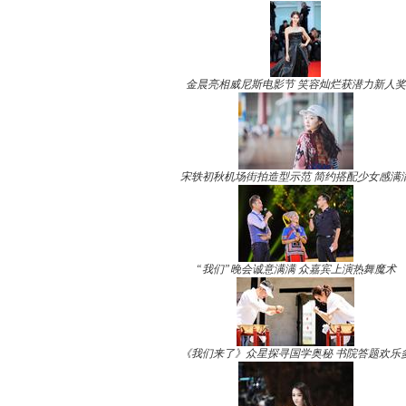
金晨亮相威尼斯电影节 笑容灿烂获潜力新人奖
宋轶初秋机场街拍造型示范 简约搭配少女感满
“我们”晚会诚意满满 众嘉宾上演热舞魔术
《我们来了》众星探寻国学奥秘 书院答题欢乐