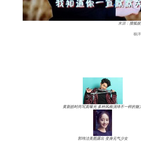
来源：
搜狐娱
杨洋
黄新皓时尚写真曝光 多种风格演绎不一样的魅
郭玮洁美图露出 变身元气少女