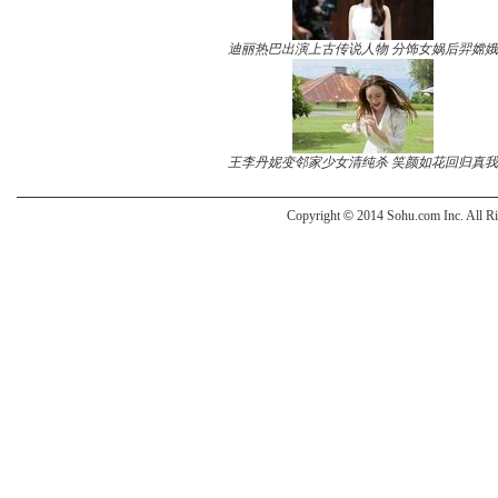
迪丽热巴出演上古传说人物 分饰女娲后羿嫦娥
王李丹妮变邻家少女清纯杀 笑颜如花回归真我
Copyright
©
2014 Sohu.com Inc. All