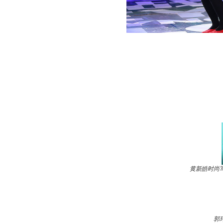
黄新皓时尚
郭