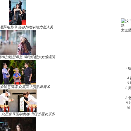
尼斯电影节 笑容灿烂获潜力新人奖
场街拍造型示范 简约搭配少女感满满
1
2
4
5
晚会诚意满满 众嘉宾上演热舞魔术
6
8
9
10
》众星探寻国学奥秘 书院答题欢乐多