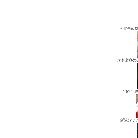
金晨亮相威
宋轶初秋机
“我们”
《我们来了