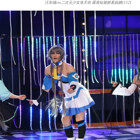
汪东城cos二次元少女洛天依 露肩短裙娇羞妩媚
(
1
/
12
)