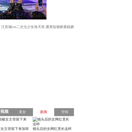
汪东城cos二次元少女洛天依 露肩短裙娇羞妩媚