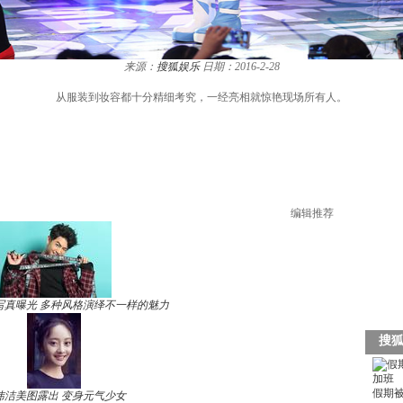
来源：
搜狐娱乐
日期：2016-2-28
从服装到妆容都十分精细考究，一经亮相就惊艳现场所有人。
编辑推荐
写真曝光 多种风格演绎不一样的魅力
玮洁美图露出 变身元气少女