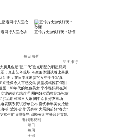
每日
每周
组图排行
大腕儿也是“星二代”盘点明星的明星妈妈
组图：直击艺考现场 考生形体测试着比基尼
3
组图：在日本卖断货的女中学生写真
罗京遗像令人百感交集 灵堂横幅挽联催泪
组图：80年代的绝色美女 李小璐妈妈在列
周立波胡洁喜结连理 圈内好友悉数到场祝贺
7
沙溢胡可20日大婚 圈中众多好友捧场
北电表演系复试榜单公布 喜忧参半美女抢镜
刘亦菲“波涛汹涌”秀身材 大展胸前好“春光”
罗京生前旧照曝光 回顾黄金主播音容笑貌
电影
|
电视剧
每日
每周
全部