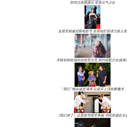
郭玮洁美图露出 变身元气少女
金晨亮相威尼斯电影节 笑容灿烂获潜力新人奖
宋轶初秋机场街拍造型示范 简约搭配少女感满
“我们”晚会诚意满满 众嘉宾上演热舞魔术
《我们来了》众星探寻国学奥秘 书院答题欢乐