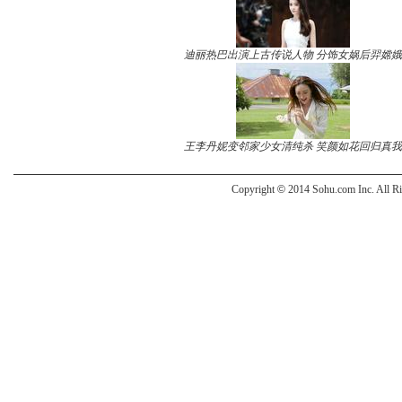
迪丽热巴出演上古传说人物 分饰女娲后羿嫦娥
王李丹妮变邻家少女清纯杀 笑颜如花回归真我
Copyright
©
2014 Sohu.com Inc. All