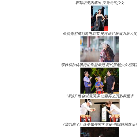
郭玮洁美图露出 变身元气少女
金晨亮相威尼斯电影节 笑容灿烂获潜力新人奖
宋轶初秋机场街拍造型示范 简约搭配少女感满
“我们”晚会诚意满满 众嘉宾上演热舞魔术
《我们来了》众星探寻国学奥秘 书院答题欢乐