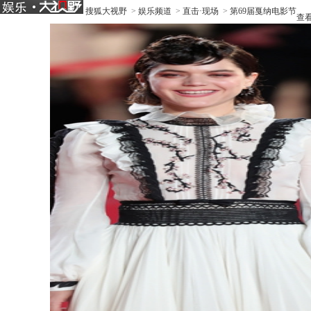
搜狐大视野
>
娱乐频道
>
直击·现场
>
第69届戛纳电影节
查