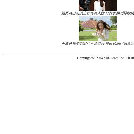
迪丽热巴出演上古传说人物 分饰女娲后羿嫦娥
王李丹妮变邻家少女清纯杀 笑颜如花回归真我
Copyright
©
2014 Sohu.com Inc. All