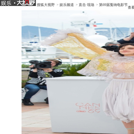
搜狐大视野
>
娱乐频道
>
直击·现场
>
第69届戛纳电影节
查