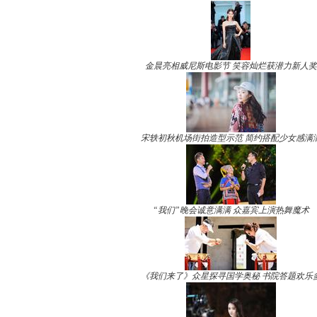
金晨亮相威尼斯电影节 笑容灿烂获潜力新人奖
宋轶初秋机场街拍造型示范 简约搭配少女感满
“我们”晚会诚意满满 众嘉宾上演热舞魔术
《我们来了》众星探寻国学奥秘 书院答题欢乐